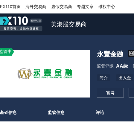
FX110首页
海外交易商
虚假交易商
专题文章
维权中心
美港股交易商
监管中
永豐金融
监管评级
AA级
简介
出入金
官网
基础信息
监管信息
评论